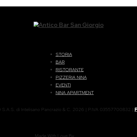
STORIA
BAR
RISTORANTE
PIZZERIA NINA
EVENTI
NINA APARTMENT
.A.S. di Intelisano Pancrazio & C. 2026 | P.IVA 03557700832 |
P
Made With Love By