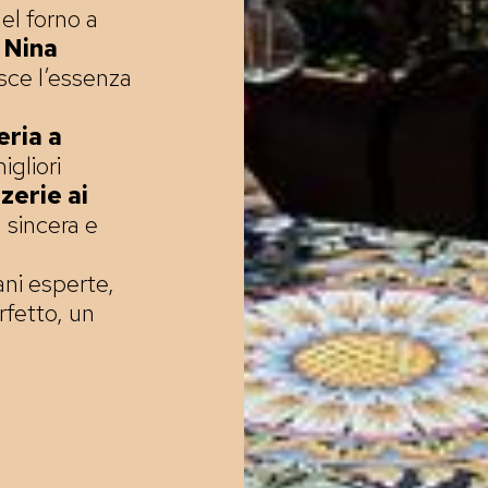
del forno a
 Nina
sce l’essenza
eria a
igliori
zerie ai
 sincera e
ani esperte,
rfetto, un