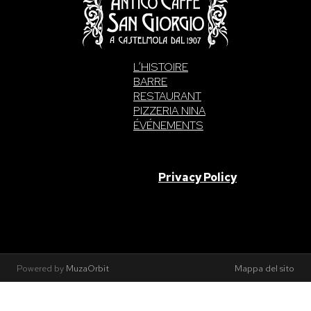
L’HISTOIRE
BARRE
RESTAURANT
PIZZERIA NINA
ÉVÉNEMENTS
SAN GIORGIO S.A.S. di Intelisano Pancrazio & C. 2026 | P.IVA
03557700832 |
Privacy Policy
Made With Love By
Powered by
MuzaOrbit
Mappa del sito