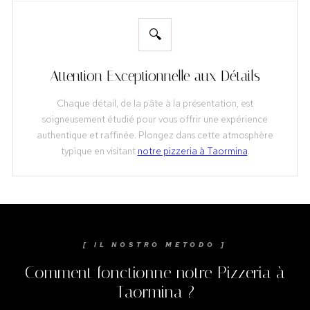
🔍
Attention Exceptionnelle aux Détails
Chaque détail, de la pâte à la présentation, est
soigneusement étudié pour vous offrir une expérience
authentique et raffinée. Plongez dans cette atmosphère
typique en visitant
notre pizzeria à Taormina
.
[ IL NOSTRO METODO ]
Comment fonctionne notre Pizzeria à
Taormina ?