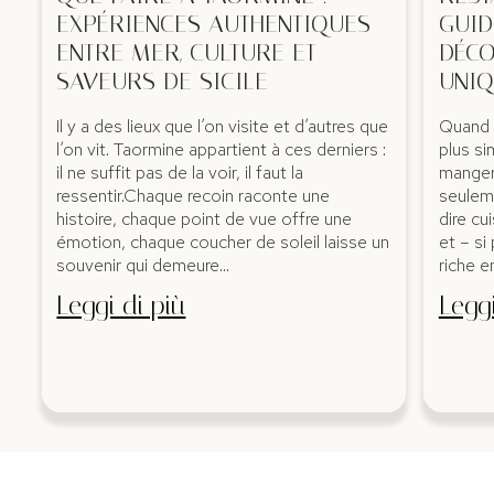
EXPÉRIENCES AUTHENTIQUES
GUID
ENTRE MER, CULTURE ET
DÉCO
SAVEURS DE SICILE
UNI
Il y a des lieux que l’on visite et d’autres que
Quand o
l’on vit. Taormine appartient à ces derniers :
plus si
il ne suffit pas de la voir, il faut la
manger 
ressentir.Chaque recoin raconte une
seuleme
histoire, chaque point de vue offre une
dire cu
émotion, chaque coucher de soleil laisse un
et – si
souvenir qui demeure…
riche e
Leggi di più
Leggi