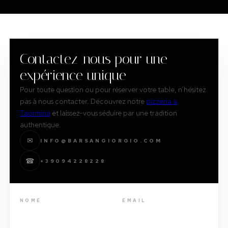
Contactez-nous pour une
expérience unique
Pour toute question ou pour réserver votre table, n’hésitez
pas à nous contacter. Découvrez notre
pizzeria à
Taormina
et laissez-vous séduire par une tradition
authentique.
✉
INFO@BARSANGIORGIO.COM
☎
+39094228228
NOME
EMAIL