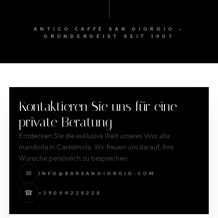
ANTICO CAFFÈ SAN GIORGIO –
GRÜNDERGEIST SEIT 1907
Kontaktieren Sie uns für eine
private Beratung
Entdecken Sie die exklusive Welt unseres Vino alla
mandorla in Castelmola. Wir freuen uns darauf, Ihre
Wünsche persönlich zu besprechen.
✉
INFO@BARSANGIORGIO.COM
☎
+39094228228