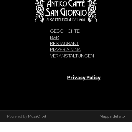
GESCHICHTE
BAR
RESTAURANT
PIZZERIA NINA
VERANSTALTUNGEN
SAN GIORGIO S.A.S. di Intelisano Pancrazio & C. 2026 | P.IVA
03557700832 |
Privacy Policy
Made With Love By
Powered by
MuzaOrbit
Mappa del sito