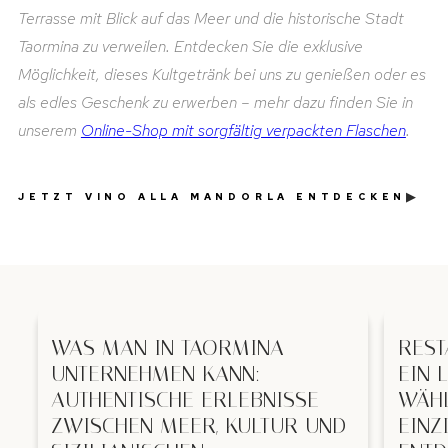
Terrasse mit Blick auf das Meer und die historische Stadt
Taormina zu verweilen. Entdecken Sie die exklusive
Möglichkeit, dieses Kultgetränk bei uns zu genießen oder es
als edles Geschenk zu erwerben – mehr dazu finden Sie in
unserem
Online-Shop mit sorgfältig verpackten Flaschen
.
▶
JETZT VINO ALLA MANDORLA ENTDECKEN
WAS MAN IN TAORMINA
REST
UNTERNEHMEN KANN:
EIN 
AUTHENTISCHE ERLEBNISSE
WÄHL
ZWISCHEN MEER, KULTUR UND
EINZ