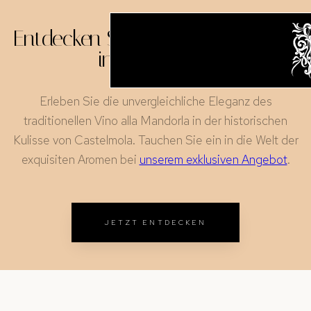
Entdecken Sie Vino alla Mandorla
in Castelmola
Erleben Sie die unvergleichliche Eleganz des
traditionellen Vino alla Mandorla in der historischen
Kulisse von Castelmola. Tauchen Sie ein in die Welt der
exquisiten Aromen bei
unserem exklusiven Angebot
.
JETZT ENTDECKEN