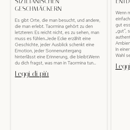
SIZILIANISCHEN
ENTD
GESCHMÄCKERN
Wenn m
einfach
Es gibt Orte, die man besucht, und andere,
gut ess
die man erlebt. Taormina gehört zu den
„gut“, 
letzteren: Es reicht nicht, es zu sehen, man
authen
muss es fühlen.Jede Ecke erzählt eine
Ambien
Geschichte, jeder Ausblick schenkt eine
In eine
Emotion, jeder Sonnenuntergang
Wahl se
hinterlässt eine Erinnerung, die bleibt.Wenn
du dich fragst, was man in Taormina tun…
Leggi
Leggi di più