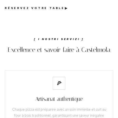
▶
RÉSERVEZ VOTRE TABLE
[ I NOSTRI SERVIZI ]
Excellence et savoir-faire à Castelmola
🍕
Artisanat authentique
Chaque pizza est préparée avec un soin immense et cuit au
four à bois traditionnel, garantissant une saveur inégalée