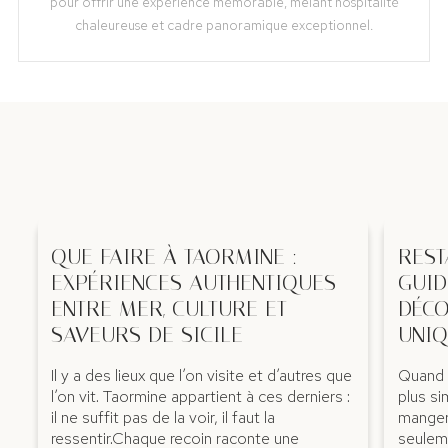
pour offrir une expérience mémorable, mêlant hospitalité
chaleureuse et cadre panoramique exceptionnel.
QUE FAIRE À TAORMINE :
REST
EXPÉRIENCES AUTHENTIQUES
GUID
ENTRE MER, CULTURE ET
DÉCO
SAVEURS DE SICILE
UNI
Il y a des lieux que l’on visite et d’autres que
Quand o
l’on vit. Taormine appartient à ces derniers :
plus si
il ne suffit pas de la voir, il faut la
manger 
ressentir.Chaque recoin raconte une
seuleme