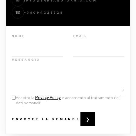
✉
INFO@BARSANGIORGIO.COM
☎
+39094228228
NOME
EMAIL
MESSAGGIO
Accetto la
Privacy Policy
e acconsento al trattamento dei
dati personali.
❯
ENVOYER LA DEMANDE