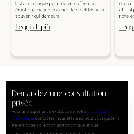
histoire, chaque point de vue offre une
dire cu
émotion, chaque coucher de soleil laisse un
et – si
souvenir qui demeure…
riche e
Leggi di più
Leggi
Demandez une consultation
privée
Pour une expérience exclusive de notre
pizzeria à
Castelmola
, contactez-nous et laissez-nous vous guider à
travers notre collection gastronomique unique.