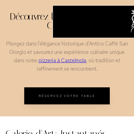
Découvrez l'Art de la Pizzeria à
Castelmola
Plongez dans l'élégance historique d'Antico Caffè San
Giorgio et savourez une expérience culinaire unique
dans notre
pizzeria à Castelmola
, où tradition et
raffinement se rencontrent.
RÉSERVEZ VOTRE TABLE
Galerie d'Art: Instantanés