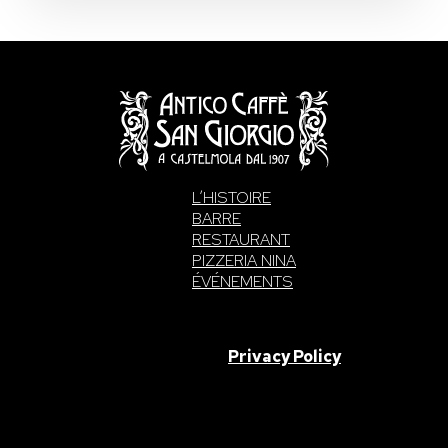
L’HISTOIRE
BARRE
RESTAURANT
PIZZERIA NINA
ÉVÉNEMENTS
SAN GIORGIO S.A.S. di Intelisano Pancrazio & C. 2026 | P.IVA
03557700832 |
Privacy Policy
Made With Love By