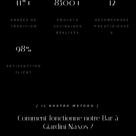
117+
8500+
12
ANNÉES DE
PROJETS
RÉCOMPENSES
TRADITION
CULINAIRES
PRESTIGIEUSE
RÉALISÉS
S
98%
SATISFACTION
CLIENT
[ IL NOSTRO METODO ]
Comment fonctionne notre Bar à
Giardini Naxos ?