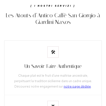
[ I NOSTRI SERVIZI ]
Les Atouts d’Antico Caffè San Giorgio à
Giardini Naxos
🛠️
Un Savoir-Faire Authentique
Chaque plat est le fruit d’une maîtrise ancestrale,
perpétuant la tradition sicilienne dans un cadre unique.
Découvrez notre engagement sur
notre page dédiée
.