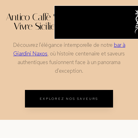
Antico Caffè San Giorgio : L'Art de
Vivre Sicilien à Giardini Naxos
Découvrez l'élégance intemporelle de notre
bar à
Giardini Naxos
, où histoire centenaire et saveurs
authentiques fusionnent face à un panorama
d'exception.
EXPLOREZ NOS SAVEURS