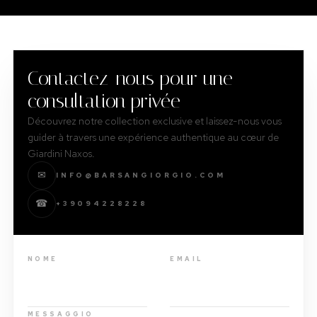
Contactez-nous pour une
consultation privée
Découvrez notre collection exclusive et laissez-nous vous
guider à travers une expérience authentique au cœur de
Giardini Naxos.
✉
INFO@BARSANGIORGIO.COM
☎
+39094228228
NOME
EMAIL
MESSAGGIO