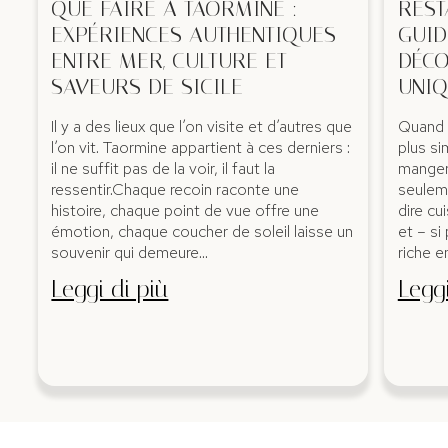
QUE FAIRE À TAORMINE :
REST
EXPÉRIENCES AUTHENTIQUES
GUID
ENTRE MER, CULTURE ET
DÉCO
SAVEURS DE SICILE
UNI
Il y a des lieux que l’on visite et d’autres que
Quand o
l’on vit. Taormine appartient à ces derniers :
plus si
il ne suffit pas de la voir, il faut la
manger 
ressentir.Chaque recoin raconte une
seuleme
histoire, chaque point de vue offre une
dire cu
émotion, chaque coucher de soleil laisse un
et – si
souvenir qui demeure…
riche e
Leggi di più
Leggi