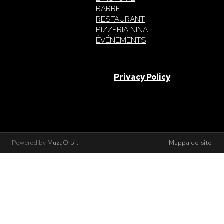
BARRE
RESTAURANT
PIZZERIA NINA
ÉVÉNEMENTS
SAN GIORGIO S.A.S. di Intelisano Pancrazio & C. 2026 | P.IVA
03557700832 |
Privacy Policy
Made With Love By
Powered by
MuzaOrbit
Mappa del sito