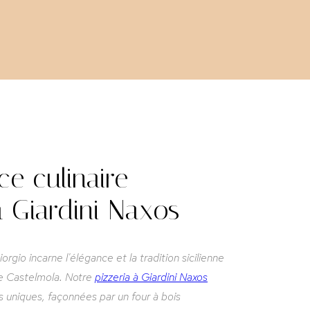
e culinaire
à Giardini Naxos
rgio incarne l'élégance et la tradition sicilienne
de Castelmola. Notre
pizzeria à Giardini Naxos
s uniques, façonnées par un four à bois