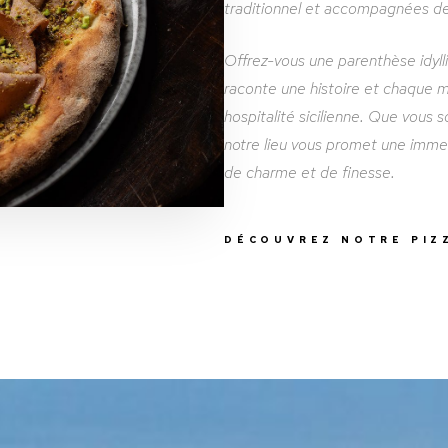
traditionnel et accompagnées de 
Offrez-vous une parenthèse idyll
raconte une histoire et chaque 
hospitalité sicilienne. Que vous
notre lieu vous promet une imm
de charme et de finesse.
DÉCOUVREZ NOTRE PIZ