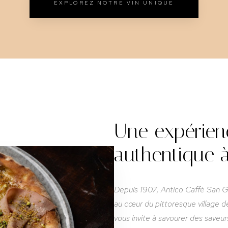
EXPLOREZ NOTRE VIN UNIQUE
Une expérienc
authentique 
Depuis 1907, Antico Caffè San Gio
au cœur du pittoresque village 
vous invite à savourer des saveur