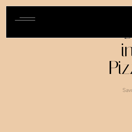
MENU
D
i
Piz
Savo