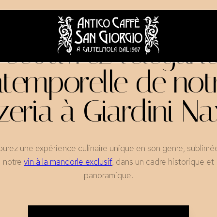
écouvrez l'élégan
ntemporelle de not
zeria à Giardini N
urez une expérience culinaire unique en son genre, sublimé
notre
vin à la mandorle exclusif
, dans un cadre historique et
panoramique.