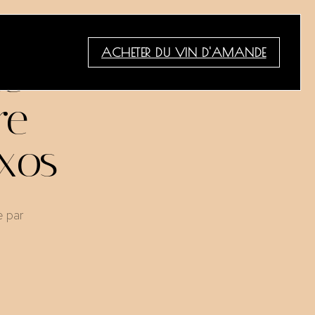
ACHETER DU VIN D'AMANDE
ce
re
axos
e par