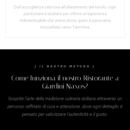
Dall'accoglienza calorosa all'allestimento del tavolo, ogni
particolare è studiato per offrire un'esperienza
indimenticabile che unisce storia, gusto e panorama
mozzafiato verso Taormina.
[ IL NOSTRO METODO ]
Come funziona il nostro Ristorante a
Giardini Naxos?
Scoprite l'arte della tradizione culinaria siciliana attraverso un
percorso raffinato di cura e attenzione, dove ogni dettaglio è
pensato per valorizzare l'autenticità e il gusto.