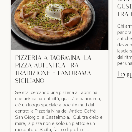
GUST
TRA 
Chi arr
panoram
antiche
davvero
lasciar
dal rit
PIZZERIA A TAORMINA: LA
per una
PIZZA AUTENTICA TRA
TRADIZIONE E PANORAMA
Leggi
SICILIANO
Se stai cercando una pizzeria a Taormina
che unisca autenticità, qualità e panorama,
c’è un luogo speciale a pochi minuti dal
centro: la Pizzeria Nina dell’Antico Caffè
San Giorgio, a Castelmola. Qui, tra cielo e
mare, la pizza non è solo un piatto: è un
racconto di Sicilia, fatto di profumi,…