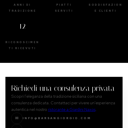
ANNI DI
PIATTI
SODDISFAZION
TRADIZIONE
SERVITI
E CLIENTI
12
RICONOSCIMEN
TI RICEVUTI
Richiedi una consulenza privata
Scopri l'eleganza della tradizione siciliana con una
consulenza dedicata. Contattaci per vivere un'esperienza
autentica nel nostro
ristorante a Giardini Naxos
.
✉
INFO@BARSANGIORGIO.COM