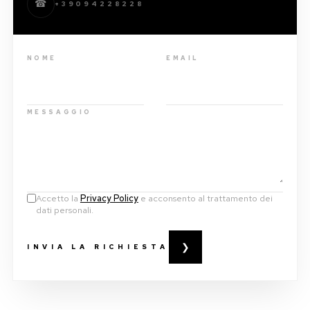
☎
+39094228228
NOME
EMAIL
MESSAGGIO
Accetto la
Privacy Policy
e acconsento al trattamento dei
dati personali.
❯
INVIA LA RICHIESTA